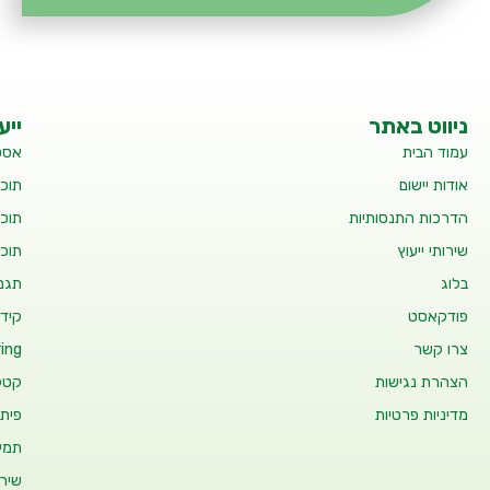
ניווט באתר
ייע
עמוד הבית
אסט
אודות יישום
תוכנ
הדרכות התנסותיות
תוכנ
שירותי ייעוץ
תוכנ
בלוג
תגמו
פודקאסט
קידו
צרו קשר
ing
הצהרת נגישות
קטלו
מדיניות פרטיות
פיתו
תמיכ
שיר