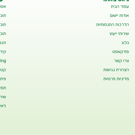
עמוד הבית
אסט
אודות יישום
תוכנ
הדרכות התנסותיות
תוכנ
שירותי ייעוץ
תוכנ
בלוג
תגמו
פודקאסט
קידו
צרו קשר
ing
הצהרת נגישות
קטלו
מדיניות פרטיות
פיתו
תמיכ
שיר
ליוו