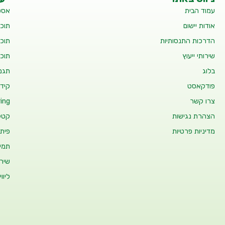
עמוד הבית
אסט
אודות יישום
תוכנ
הדרכות התנסותיות
תוכנ
שירותי ייעוץ
תוכנ
בלוג
תגמו
פודקאסט
קידו
צרו קשר
ing
הצהרת נגישות
קטלו
מדיניות פרטיות
פיתו
תמיכ
שיר
ליוו