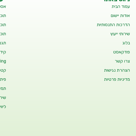
עמוד הבית
אסט
אודות יישום
תוכנ
הדרכות התנסותיות
תוכנ
שירותי ייעוץ
תוכנ
בלוג
תגמו
פודקאסט
קידו
צרו קשר
ing
הצהרת נגישות
קטלו
מדיניות פרטיות
פיתו
תמיכ
שיר
ליוו