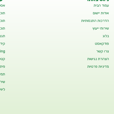
עמוד הבית
אסט
אודות יישום
תוכנ
הדרכות התנסותיות
תוכנ
שירותי ייעוץ
תוכנ
בלוג
תגמו
פודקאסט
קידו
צרו קשר
ing
הצהרת נגישות
קטלו
מדיניות פרטיות
פיתו
תמיכ
שיר
ליוו