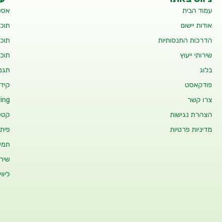
עמוד הבית
אסט
אודות יישום
תוכנ
הדרכות התנסותיות
תוכנ
שירותי ייעוץ
תוכנ
בלוג
תגמו
פודקאסט
קידו
צרו קשר
ing
הצהרת נגישות
קטלו
מדיניות פרטיות
פיתו
תמיכ
שיר
ליוו