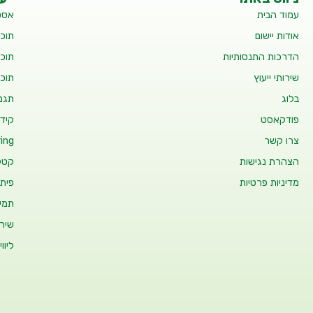
עמוד הבית
אסט
אודות יישום
תוכנ
הדרכות התנסותיות
תוכנ
שירותי ייעוץ
תוכנ
בלוג
תגמו
פודקאסט
קידו
צרו קשר
ing
הצהרת נגישות
קטלו
מדיניות פרטיות
פיתו
תמיכ
שיר
ליוו