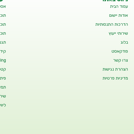
עמוד הבית
אסט
אודות יישום
תוכנ
הדרכות התנסותיות
תוכנ
שירותי ייעוץ
תוכנ
בלוג
תגמו
פודקאסט
קידו
צרו קשר
ing
הצהרת נגישות
קטלו
מדיניות פרטיות
פיתו
תמיכ
שיר
ליוו