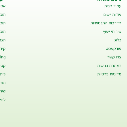
עמוד הבית
אסט
אודות יישום
תוכנ
הדרכות התנסותיות
תוכנ
שירותי ייעוץ
תוכנ
בלוג
תגמו
פודקאסט
קידו
צרו קשר
ing
הצהרת נגישות
קטלו
מדיניות פרטיות
פיתו
תמיכ
שיר
ליוו