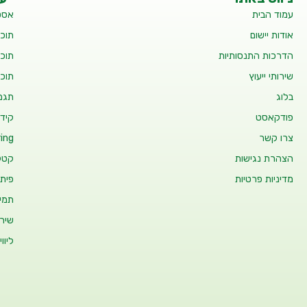
עמוד הבית
אסט
אודות יישום
תוכנ
הדרכות התנסותיות
תוכנ
שירותי ייעוץ
תוכנ
בלוג
תגמו
פודקאסט
קידו
צרו קשר
ing
הצהרת נגישות
קטלו
מדיניות פרטיות
פיתו
תמיכ
שיר
ליוו