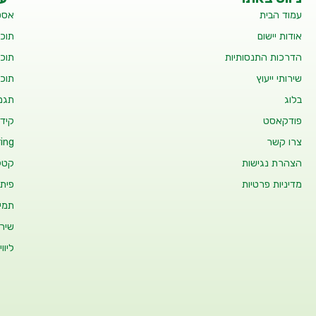
עמוד הבית
אסט
אודות יישום
תוכנ
הדרכות התנסותיות
תוכנ
שירותי ייעוץ
תוכנ
בלוג
תגמו
פודקאסט
קידו
צרו קשר
ing
הצהרת נגישות
קטלו
מדיניות פרטיות
פיתו
תמיכ
שיר
ליוו