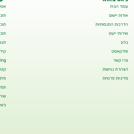
עמוד הבית
אסט
אודות יישום
תוכנ
הדרכות התנסותיות
תוכנ
שירותי ייעוץ
תוכנ
בלוג
תגמו
פודקאסט
קידו
צרו קשר
ing
הצהרת נגישות
קטלו
מדיניות פרטיות
פיתו
תמיכ
שיר
ליוו