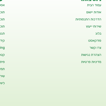
עמוד הבית
אסט
אודות יישום
תוכנ
הדרכות התנסותיות
תוכנ
שירותי ייעוץ
תוכנ
בלוג
תגמו
פודקאסט
קידו
צרו קשר
ing
הצהרת נגישות
קטלו
מדיניות פרטיות
פיתו
תמיכ
שיר
ליוו