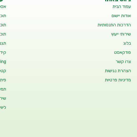
עמוד הבית
אסט
אודות יישום
תוכנ
הדרכות התנסותיות
תוכנ
שירותי ייעוץ
תוכנ
בלוג
תגמו
פודקאסט
קידו
צרו קשר
ing
הצהרת נגישות
קטלו
מדיניות פרטיות
פיתו
תמיכ
שיר
ליוו