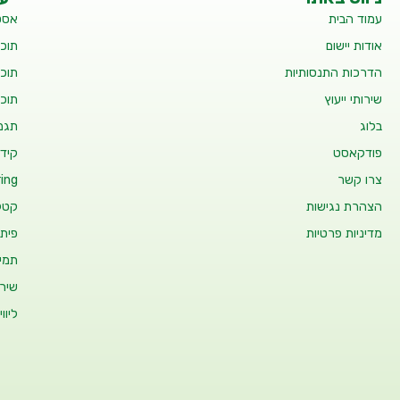
עמוד הבית
אסט
אודות יישום
תוכנ
הדרכות התנסותיות
תוכנ
שירותי ייעוץ
תוכנ
בלוג
תגמו
פודקאסט
קידו
צרו קשר
ing
הצהרת נגישות
קטלו
מדיניות פרטיות
פיתו
תמיכ
שיר
ליוו