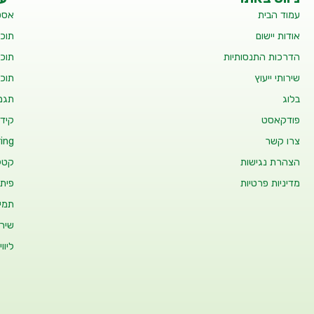
עמוד הבית
אסט
אודות יישום
תוכנ
הדרכות התנסותיות
תוכנ
שירותי ייעוץ
תוכנ
בלוג
תגמו
פודקאסט
קידו
צרו קשר
ing
הצהרת נגישות
קטלו
מדיניות פרטיות
פיתו
תמיכ
שיר
ליוו