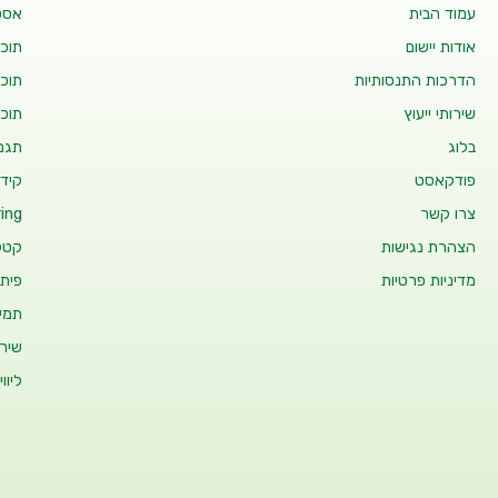
עמוד הבית
אסט
אודות יישום
תוכנ
הדרכות התנסותיות
תוכנ
שירותי ייעוץ
תוכנ
בלוג
תגמו
פודקאסט
קידו
צרו קשר
ing
הצהרת נגישות
קטלו
מדיניות פרטיות
פיתו
תמיכ
שיר
ליוו