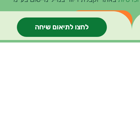
שליחה
לחצו לתיאום שיחה
04-376
שכר
MaxEmize